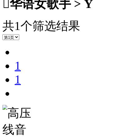

华语女歌手 > Y
共1个筛选结果
1
1