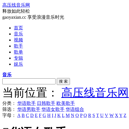
高压线音乐网
释放如此轻松
gaoyaxian.cc 享受浪漫音乐时光
首页
音乐
视频
歌手
歌单
专辑
娱乐
音乐
搜 索
当前位置：
高压线音乐网
分类：
华语歌手
日韩歌手
欧美歌手
筛选：
华语男歌手
华语女歌手
华语组合
字母：
A
B
C
D
E
F
G
H
I
J
K
L
M
N
O
P
Q
R
S
T
U
V
W
X
Y
Z