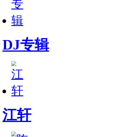
DJ专辑
江轩