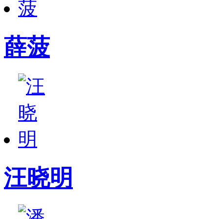
薛菠
汪晓明