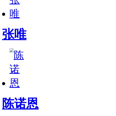
张唯
陈诺恩