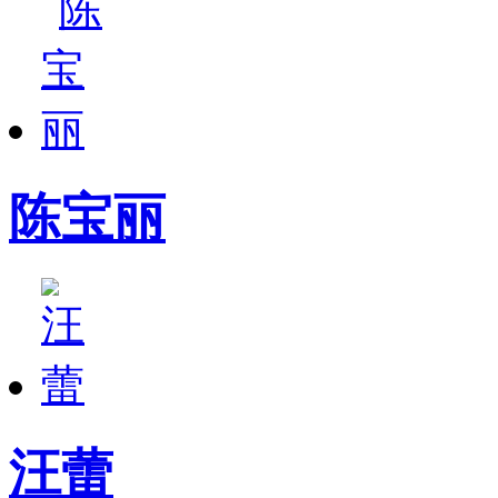
陈宝丽
汪蕾