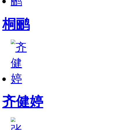
桐鹂
齐健婷