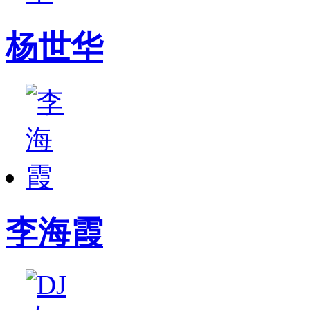
杨世华
李海霞