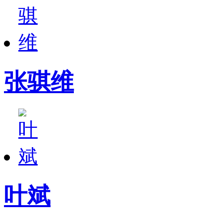
张骐维
叶斌