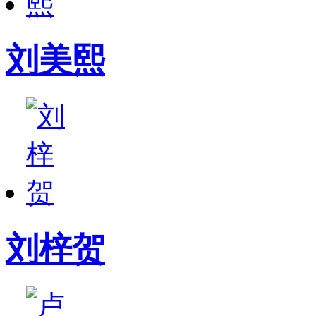
刘美熙
刘梓贺