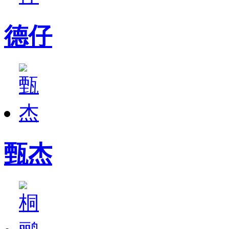
德仔
甄杰