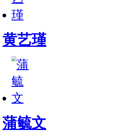
黄艺瑾
蒲毓文