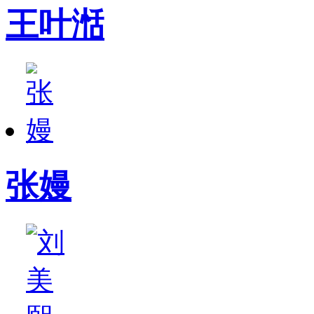
王叶湉
张嫚