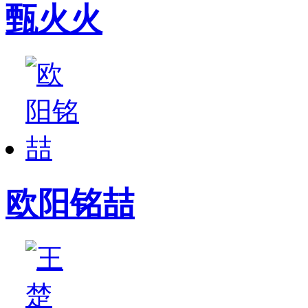
甄火火
欧阳铭喆