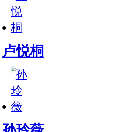
卢悦桐
孙玲薇