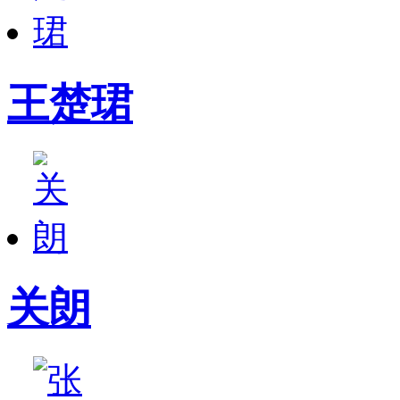
王楚珺
关朗