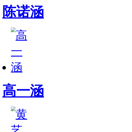
陈诺涵
高一涵