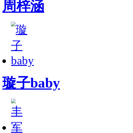
周梓涵
璇子baby