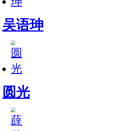
吴语珅
圆光