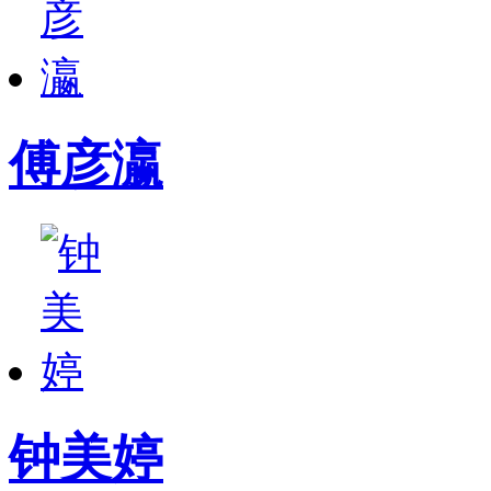
傅彦瀛
钟美婷