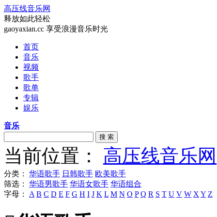
高压线音乐网
释放如此轻松
gaoyaxian.cc 享受浪漫音乐时光
首页
音乐
视频
歌手
歌单
专辑
娱乐
音乐
搜 索
当前位置：
高压线音乐网
分类：
华语歌手
日韩歌手
欧美歌手
筛选：
华语男歌手
华语女歌手
华语组合
字母：
A
B
C
D
E
F
G
H
I
J
K
L
M
N
O
P
Q
R
S
T
U
V
W
X
Y
Z