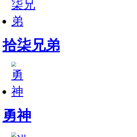
拾柒兄弟
勇神