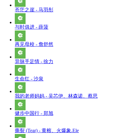
苍茫之崖 - 马羽彤
与时俱进 - 薛菠
再见母校 - 詹舒然
异脉手足情 - 徐力
生命红 - 沙泉
我的老师妈妈 - 吴芯伊、林森诺、蔡思
健步中国行 - 郑旭
撕裂 (Tear) - 黄榕、火爆象.Ele