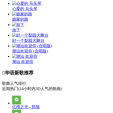
心爱的 马头琴
娘家的路
放下
好一个梨园大舞台
潮汕欢迎你 (合唱版)
潮汕 欢迎你

华语新歌推荐
歌曲人气排行
近期热门(24小时内3D人气的歌曲)
亿维之光 - 郑旭