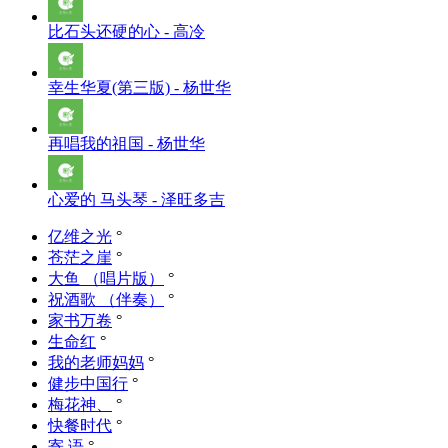
比石头还硬的心 - 高冷
幸生华夏(第三版) - 杨世华
再唱我的祖国 - 杨世华
心爱的 马头琴 - 泽旺多吉
亿维之光
°
苍茫之崖
°
大鱼 （唱片版）
°
祝酒歌 （伴奏）
°
家书万卷
°
生命红
°
我的老师妈妈
°
健步中国行
°
梅花神、
°
快餐时代
°
寄 语
°