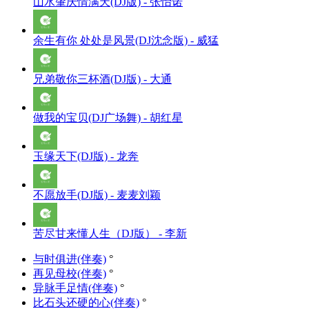
山水肇庆情满天(DJ版) - 张怡诺
余生有你 处处是风景(DJ沈念版) - 威猛
兄弟敬你三杯酒(DJ版) - 大通
做我的宝贝(DJ广场舞) - 胡红星
玉缘天下(DJ版) - 龙奔
不愿放手(DJ版) - 麦麦刘颖
苦尽甘来懂人生（DJ版） - 李新
与时俱进(伴奏)
°
再见母校(伴奏)
°
异脉手足情(伴奏)
°
比石头还硬的心(伴奏)
°