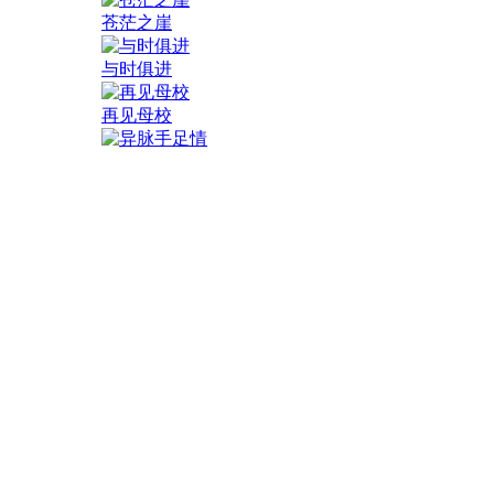
苍茫之崖
与时俱进
再见母校