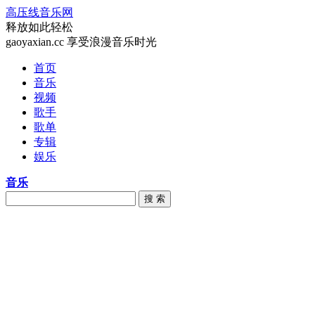
高压线音乐网
释放如此轻松
gaoyaxian.cc 享受浪漫音乐时光
首页
音乐
视频
歌手
歌单
专辑
娱乐
音乐
搜 索