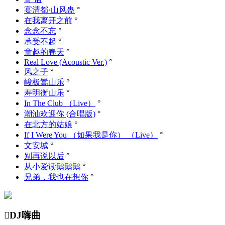
宴清都·山风蛊
°
在我离开之前
°
念念不忘
°
承受不起
°
童趣的春天
°
Real Love (Acoustic Ver.)
°
风之子
°
峻极嵩山乐
°
寿明衡山乐
°
In The Club （Live）
°
潮汕欢迎你 (合唱版)
°
在北方的姑娘
°
If I Were You （如果我是你） （Live）
°
文安城
°
别再说以后
°
从小爱读鹅鹅鹅
°
兄弟，我也在想你
°

DJ嗨曲