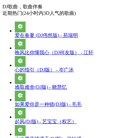
DJ歌曲，歌曲伴奏
近期热门(24小时内3D人气的歌曲)
爱在春夏 (DJ伟然版) - 苑瑞明
晚风比你懂我心（DJ何友版） - 江轩
心的指引（DJ版） - 岑广冰
难取难舍(DJ版) - 晓慧忆
如果爱你是一种错(DJ版) - 毛毛
起风(DJ版) - 艺宝宝（权艺）