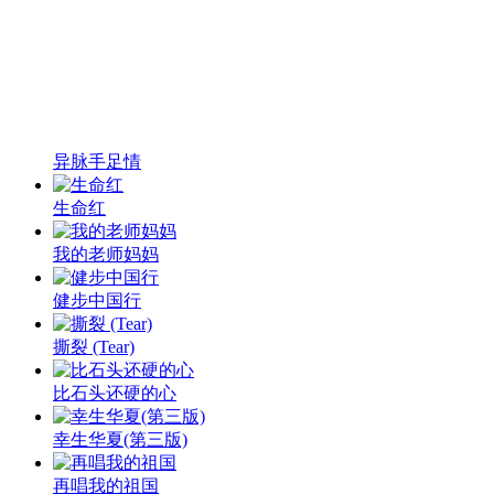
异脉手足情
生命红
我的老师妈妈
健步中国行
撕裂 (Tear)
比石头还硬的心
幸生华夏(第三版)
再唱我的祖国