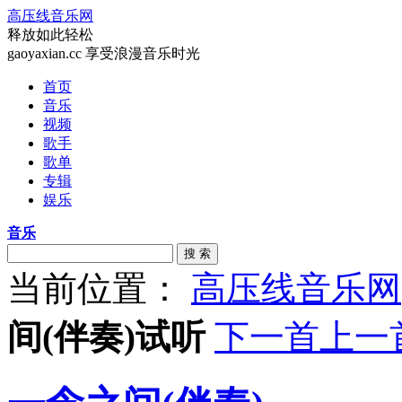
高压线音乐网
释放如此轻松
gaoyaxian.cc 享受浪漫音乐时光
首页
音乐
视频
歌手
歌单
专辑
娱乐
音乐
搜 索
当前位置：
高压线音乐网
间(伴奏)试听
下一首
上一