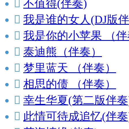

不值得(伴奏)

我是谁的女人(DJ版伴

我是你的小苹果 （伴

泰迪熊（伴奏）

梦里蓝天 （伴奏）

相思的债 （伴奏）

幸生华夏(第二版伴奏

此情可待成追忆(伴奏