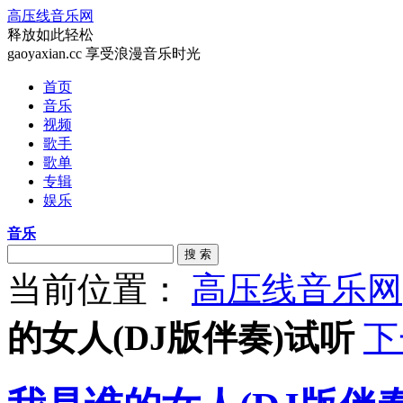
高压线音乐网
释放如此轻松
gaoyaxian.cc 享受浪漫音乐时光
首页
音乐
视频
歌手
歌单
专辑
娱乐
音乐
搜 索
当前位置：
高压线音乐网
的女人(DJ版伴奏)试听
下