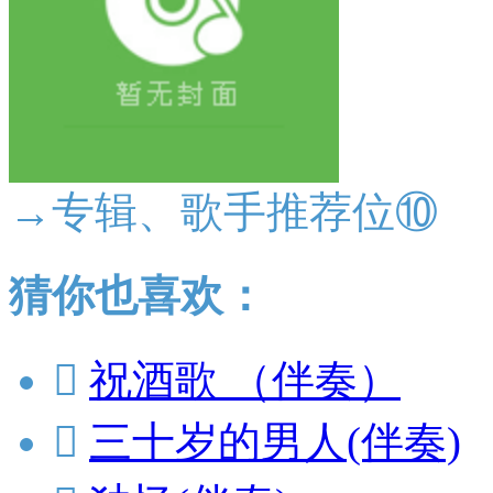
→专辑、歌手推荐位⑩
猜你也喜欢：

祝酒歌 （伴奏）

三十岁的男人(伴奏)