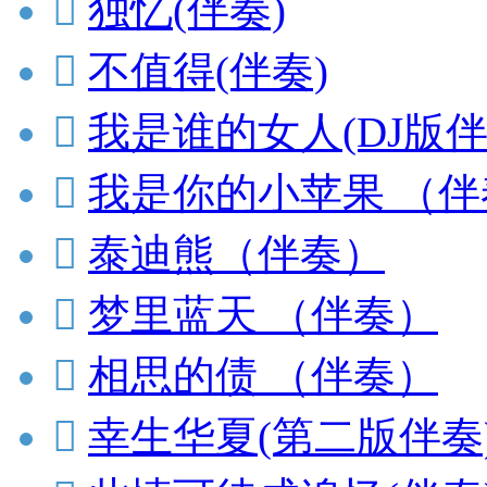

独忆(伴奏)

不值得(伴奏)

我是谁的女人(DJ版伴

我是你的小苹果 （伴

泰迪熊（伴奏）

梦里蓝天 （伴奏）

相思的债 （伴奏）

幸生华夏(第二版伴奏