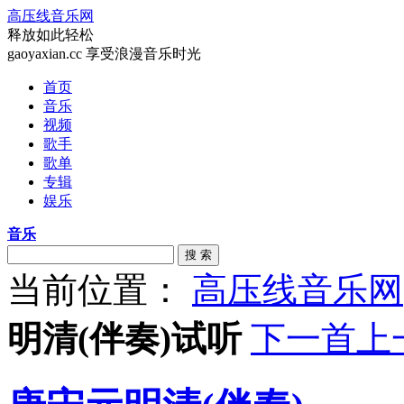
高压线音乐网
释放如此轻松
gaoyaxian.cc 享受浪漫音乐时光
首页
音乐
视频
歌手
歌单
专辑
娱乐
音乐
搜 索
当前位置：
高压线音乐网
明清(伴奏)试听
下一首
上