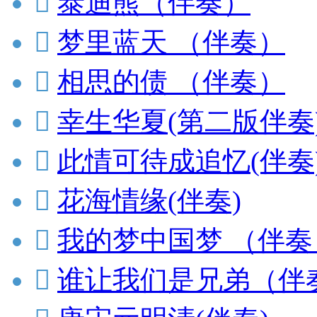

泰迪熊（伴奏）

梦里蓝天 （伴奏）

相思的债 （伴奏）

幸生华夏(第二版伴奏

此情可待成追忆(伴奏

花海情缘(伴奏)

我的梦中国梦 （伴奏

谁让我们是兄弟（伴