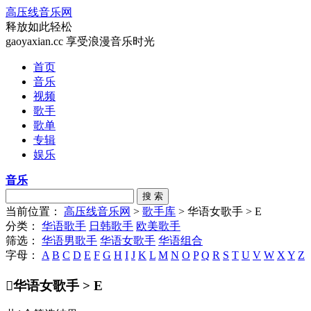
高压线音乐网
释放如此轻松
gaoyaxian.cc 享受浪漫音乐时光
首页
音乐
视频
歌手
歌单
专辑
娱乐
音乐
搜 索
当前位置：
高压线音乐网
>
歌手库
> 华语女歌手 > E
分类：
华语歌手
日韩歌手
欧美歌手
筛选：
华语男歌手
华语女歌手
华语组合
字母：
A
B
C
D
E
F
G
H
I
J
K
L
M
N
O
P
Q
R
S
T
U
V
W
X
Y
Z

华语女歌手 > E