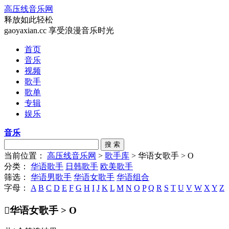
高压线音乐网
释放如此轻松
gaoyaxian.cc 享受浪漫音乐时光
首页
音乐
视频
歌手
歌单
专辑
娱乐
音乐
搜 索
当前位置：
高压线音乐网
>
歌手库
> 华语女歌手 > O
分类：
华语歌手
日韩歌手
欧美歌手
筛选：
华语男歌手
华语女歌手
华语组合
字母：
A
B
C
D
E
F
G
H
I
J
K
L
M
N
O
P
Q
R
S
T
U
V
W
X
Y
Z

华语女歌手 > O