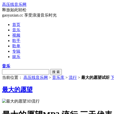
高压线音乐网
释放如此轻松
gaoyaxian.cc 享受浪漫音乐时光
首页
音乐
视频
歌手
歌单
专辑
娱乐
音乐
搜 索
当前位置：
高压线音乐网
>
音乐库
>
流行
>
最大的愿望试听
最大的愿望