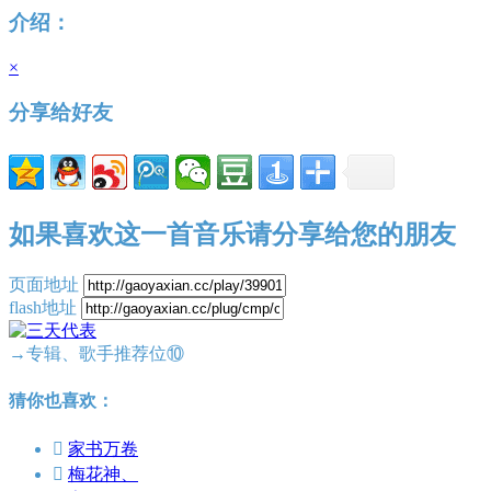
介绍：
×
分享给好友
如果喜欢这一首音乐请分享给您的朋友
页面地址
flash地址
→专辑、歌手推荐位⑩
猜你也喜欢：

家书万卷

梅花神、