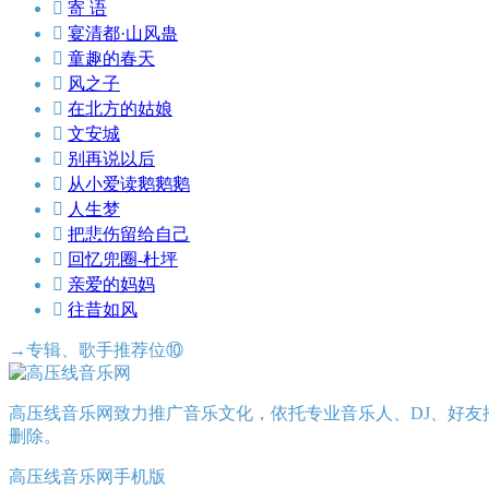

寄 语

宴清都·山风蛊

童趣的春天

风之子

在北方的姑娘

文安城

别再说以后

从小爱读鹅鹅鹅

人生梦

把悲伤留给自己

回忆兜圈-杜坪

亲爱的妈妈

往昔如风
→专辑、歌手推荐位⑩
高压线音乐网致力推广音乐文化，依托专业音乐人、DJ、好友
删除。
高压线音乐网手机版