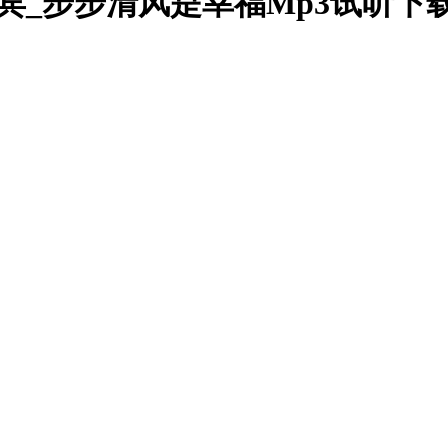
来宾_步步清风是幸福Mp3试听下