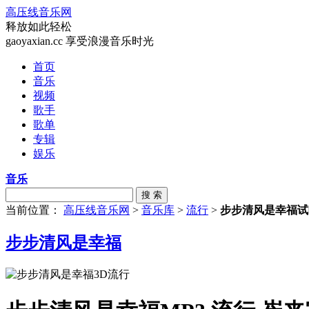
高压线音乐网
释放如此轻松
gaoyaxian.cc 享受浪漫音乐时光
首页
音乐
视频
歌手
歌单
专辑
娱乐
音乐
搜 索
当前位置：
高压线音乐网
>
音乐库
>
流行
>
步步清风是幸福试
步步清风是幸福