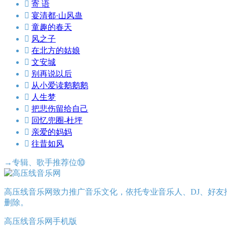

寄 语

宴清都·山风蛊

童趣的春天

风之子

在北方的姑娘

文安城

别再说以后

从小爱读鹅鹅鹅

人生梦

把悲伤留给自己

回忆兜圈-杜坪

亲爱的妈妈

往昔如风
→专辑、歌手推荐位⑩
高压线音乐网致力推广音乐文化，依托专业音乐人、DJ、好友
删除。
高压线音乐网手机版