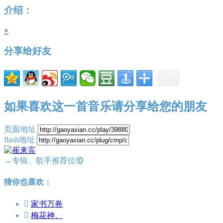
介绍：
×
分享给好友
如果喜欢这一首音乐请分享给您的朋友
页面地址
flash地址
→专辑、歌手推荐位⑩
猜你也喜欢：

家书万卷

梅花神、