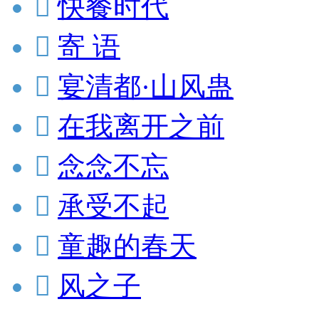

快餐时代

寄 语

宴清都·山风蛊

在我离开之前

念念不忘

承受不起

童趣的春天

风之子