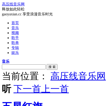
高压线音乐网
释放如此轻松
gaoyaxian.cc 享受浪漫音乐时光
首页
音乐
视频
歌手
歌单
专辑
娱乐
音乐
搜 索
当前位置：
高压线音乐网
听
下一首
上一首