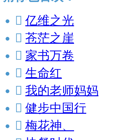

亿维之光

苍茫之崖

家书万卷

生命红

我的老师妈妈

健步中国行

梅花神、