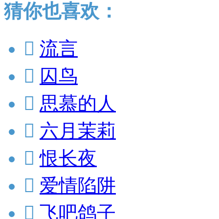
猜你也喜欢：

流言

囚鸟

思慕的人

六月茉莉

恨长夜

爱情陷阱

飞吧鸽子