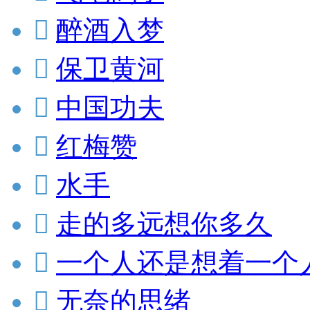

醉酒入梦

保卫黄河

中国功夫

红梅赞

水手

走的多远想你多久

一个人还是想着一个

无奈的思绪