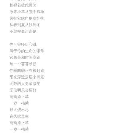
相视着彼此微笑
原来小草从来不孤单
风把它吹向朋友怀抱
从春到夏从秋到冬
不曾被命运击倒
你可曾聆听心跳
属于你的生命的讯号
它总是和时间赛跑
每一个暮暮朝朝
你看阴霾正在被赶跑
阳光穿透云层来照耀
无数的人勇敢微笑
坚信明天会更好
离离原上草
一岁一枯荣
野火烧不尽
春风吹又生
离离原上草
一岁一枯荣