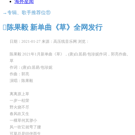
海外星闻
→专辑、歌手推荐位⑪

陈果毅 新单曲《草》全网发行
日期：2021-01-27
来源：高压线音乐网
浏览：
陈果毅 2021年1月新单曲《草》，(唐)白居易/包珍妮作词，郭亮作曲。
草
作词：(唐)白居易/包珍妮
作曲：郭亮
演唱：陈果毅
离离原上草
一岁一枯荣
野火烧不尽
春风吹又生
一棵草何其渺小
风一吹它就弯了腰
可草总是结伴而生