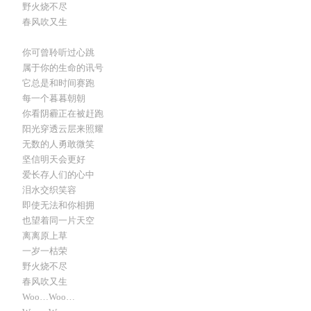
野火烧不尽
春风吹又生
你可曾聆听过心跳
属于你的生命的讯号
它总是和时间赛跑
每一个暮暮朝朝
你看阴霾正在被赶跑
阳光穿透云层来照耀
无数的人勇敢微笑
坚信明天会更好
爱长存人们的心中
泪水交织笑容
即使无法和你相拥
也望着同一片天空
离离原上草
一岁一枯荣
野火烧不尽
春风吹又生
Woo…Woo…