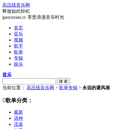
高压线音乐网
释放如此轻松
gaoyaxian.cc 享受浪漫音乐时光
首页
音乐
视频
歌手
歌单
专辑
娱乐
音乐
搜 索
当前位置：
高压线音乐网
>
歌单专辑
>
永远的避风港

歌单分类：
最新
语种
流派